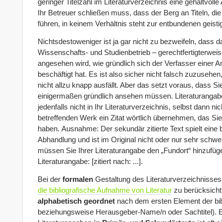
geringer Titelzahl im Literaturverzeichnis eine gehaltvolle
Ihr Betreuer schließen muss, dass der Berg an Titeln, die 
führen, in keinem Verhältnis steht zur entbundenen geist
Nichtsdestoweniger ist ja gar nicht zu bezweifeln, dass d
Wissenschafts- und Studienbetrieb – gerechtfertigterweise
angesehen wird, wie gründlich sich der Verfasser einer 
beschäftigt hat. Es ist also sicher nicht falsch zuzusehen
nicht allzu knapp ausfällt. Aber das setzt voraus, dass Sie
einigermaßen gründlich ansehen müssen. Literaturangab
jedenfalls nicht in Ihr Literaturverzeichnis, selbst dann 
betreffenden Werk ein Zitat wörtlich übernehmen, das Si
haben. Ausnahme: Der sekundär zitierte Text spielt eine 
Abhandlung und ist im Original nicht oder nur sehr schwe
müssen Sie Ihrer Literaturangabe den „Fundort“ hinzufüge
Literaturangabe: [zitiert nach: ...].
Bei der
formalen
Gestaltung des Literaturverzeichnisses
die bibliografische Aufnahme von Literatur
zu berücksichti
alphabetisch geordnet
nach dem ersten Element der bib
beziehungsweise Herausgeber-Name/n oder Sachtitel). 