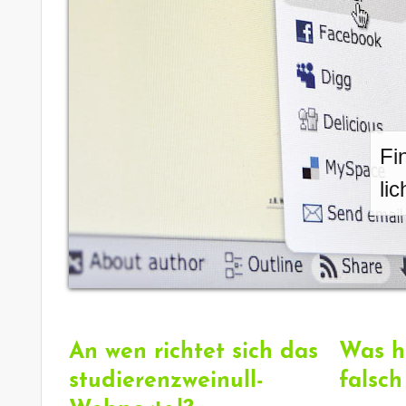
Fi
li
An wen richtet sich das
Was h
studierenzweinull-
falsc